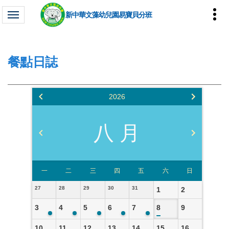
新中華文藻幼兒園易寶貝分班
餐點日誌
2026
八 月
一
二
三
四
五
六
日
27
28
29
30
31
1
2
3
4
5
6
7
8
9
10
11
12
13
14
15
16